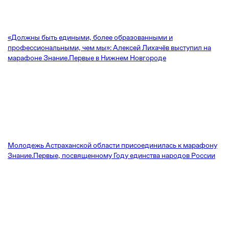
«Должны быть едиными, более образованными и
профессиональными, чем мы»: Алексей Лихачёв выступил на
марафоне Знание.Первые в Нижнем Новгороде
Молодежь Астраханской области присоединилась к марафону
Знание.Первые, посвященному Году единства народов России