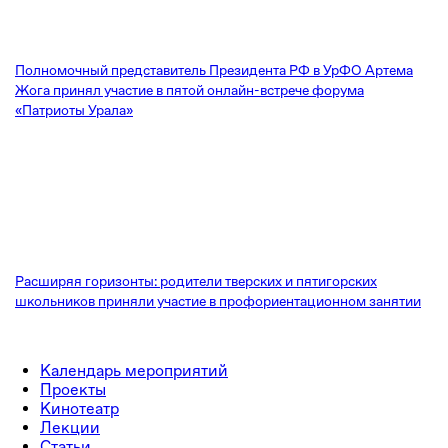
Полномочный представитель Президента РФ в УрФО Артема
Жога принял участие в пятой онлайн-встрече форума
«Патриоты Урала»
Расширяя горизонты: родители тверских и пятигорских
школьников приняли участие в профориентационном занятии
Календарь мероприятий
Проекты
Кинотеатр
Лекции
Статьи