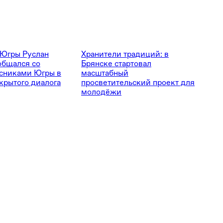
 Югры Руслан
Хранители традиций: в
общался со
Брянске стартовал
сниками Югры в
масштабный
крытого диалога
просветительский проект для
молодёжи