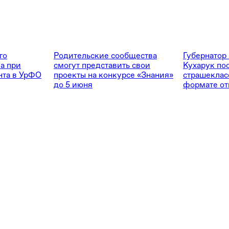
го
Родительские сообщества
Губернатор
а при
смогут представить свои
Кухарук по
нта в УрФО
проекты на конкурсе «Знания»
страшеклас
до 5 июня
формате от