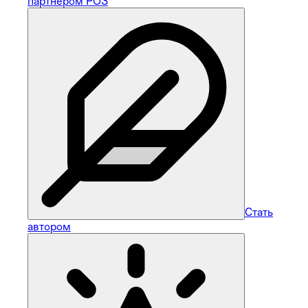
партнером РОЗ
Стать
автором