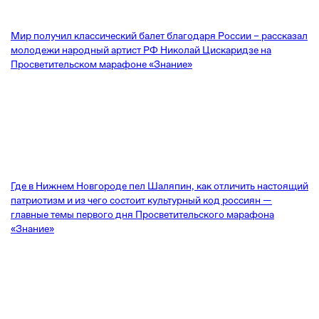
Мир получил классический балет благодаря России – рассказал
молодежи народный артист РФ Николай Цискаридзе на
Просветительском марафоне «Знание»
Где в Нижнем Новгороде пел Шаляпин, как отличить настоящий
патриотизм и из чего состоит культурный код россиян —
главные темы первого дня Просветительского марафона
«Знание»